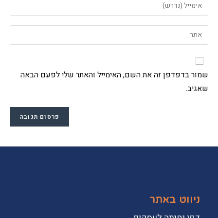
הזן
שלך
את
או
כתובת
הזן
שם
דואר
את
משתמש
האלקטרוני
כתובת
כדי
שלך
אתר
להגיב
שמור בדפדפן זה את השם, האימייל והאתר שלי לפעם הבאה
כדי
האינטרנט
להגיב
שאגיב.
שלך
(אופציונלי)
ניווט באתר
דפי נחיתה לעסקים