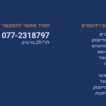
ם רלוונטים
תמיד אפשר להתקשר
077-2318797
רים
ייסבוק
לח"י 25, בני ברק
אינטרנט
סום
וגל
ו
רגני
וגל
ייסבוק
ווקית