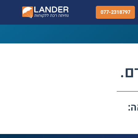
077-2318797
ם.
ה: